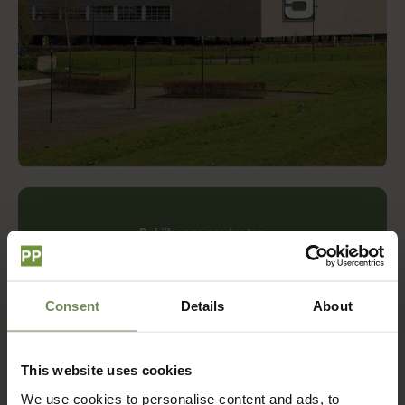
Bekijk onze producten
Loods 5 Amersfoort
Benieuwd naar een deel van onze collectie? Onze
mooie bloemen en planten zijn nu te vinden in
Consent
Details
About
Loods 5 Amersfoort!
Dit zijn de openingstijden:
Maandag: 10-18u
This website uses cookies
Dinsdag: 10-18u
Woensdag: 10-18u
We use cookies to personalise content and ads, to