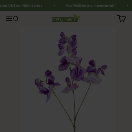
Naar inhoud
n een 4,5/5 met 1000+ reviews
Voor 16:00 besteld, morgen in huis*
PrettyPlants.nl
Winkel
Navigatiemenu openen
Zoeken openen