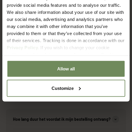
Donderdag: 10-18u
provide social media features and to analyse our traffic.
Vrijdag: 10-18u
We also share information about your use of our site with
Zaterdag: 10-18u
our social media, advertising and analytics partners who
Zondag 12-18u
may combine it with other information that you’ve
Adres: Euroweg 1, Amersfoort
provided to them or that they’ve collected from your use
of their services. Tracking is done in accordance with our
We zien je graag in onze shop voor meer inspiratie.
Privacy Policy.
If you wish to change your cookie
Kom je langs?
settings at a later date, you can do so via our
Cookie
Policy
page.
Allow all
Customize
FAQ
Verzenden & Retourneren
Hoe lang duur het voordat ik mijn bestelling ontvang?