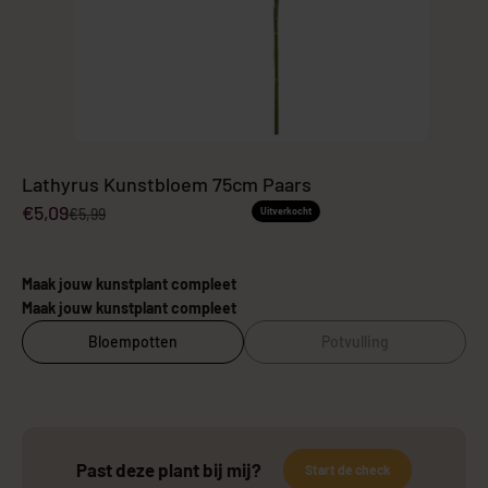
Lathyrus Kunstbloem 75cm Paars
Aanbiedingsprijs
€5,09
Normale prijs
€5,99
Uitverkocht
Maak jouw kunstplant compleet
Maak jouw kunstplant compleet
Bloempotten
Potvulling
Past deze plant bij mij?
Start de check