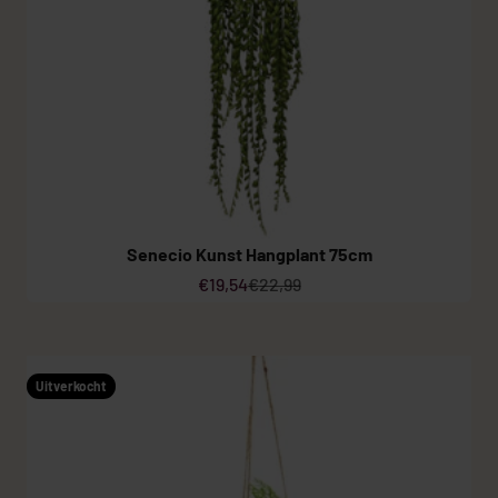
Senecio Kunst Hangplant 75cm
Aanbiedingsprijs
Normale prijs
€19,54
€22,99
Uitverkocht