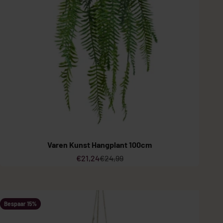
Varen Kunst Hangplant 100cm
Aanbiedingsprijs
Normale prijs
€21,24
€24,99
Bespaar 15%