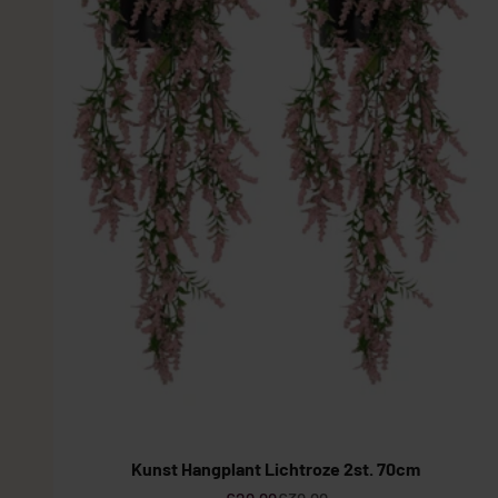
Kleine Kunstplanten
Kunst Hangplant Lichtroze 2st. 70cm
Aanbiedingsprijs
Normale prijs