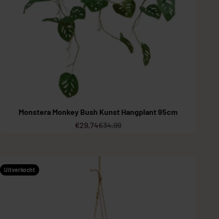
Monstera Monkey Bush Kunst Hangplant 95cm
Aanbiedingsprijs
Normale prijs
€29,74
€34,99
Uitverkocht