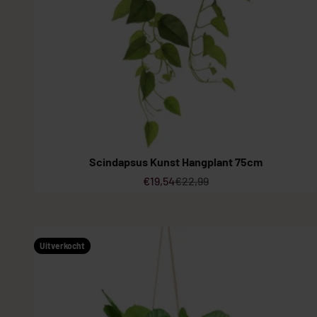
Scindapsus Kunst Hangplant 75cm
Aanbiedingsprijs
Normale prijs
€19,54
€22,99
Uitverkocht