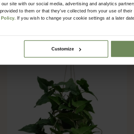
 our site with our social media, advertising and analytics partn
Varen Kunst Hangplant 100cm
 provided to them or that they’ve collected from your use of their
 Policy.
If you wish to change your cookie settings at a later dat
Aanbiedingsprijs
Normale prijs
€9,99
€24,99
Bespaar 57%
Customize