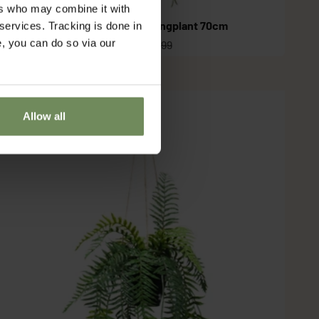
ers who may combine it with
Rozemarijn Kunst hangplant 70cm
 services. Tracking is done in
e, you can do so via our
Aanbiedingsprijs
Normale prijs
€5,99
€14,99
Uitverkocht
Allow all