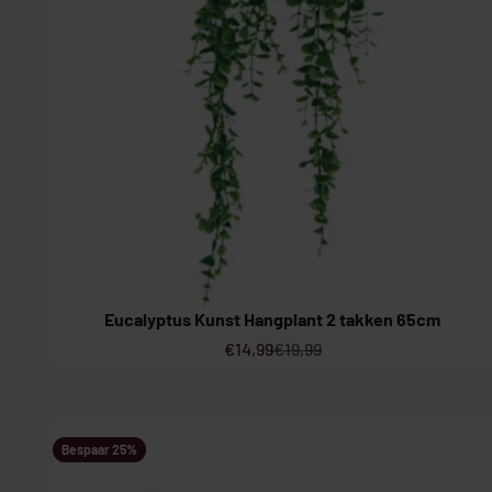
Eucalyptus Kunst Hangplant 2 takken 65cm
Aanbiedingsprijs
Normale prijs
€14,99
€19,99
Bespaar 25%