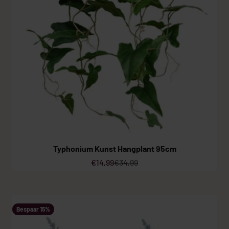
Typhonium Kunst Hangplant 95cm
Aanbiedingsprijs
Normale prijs
€14,99
€34,99
Bespaar 15%