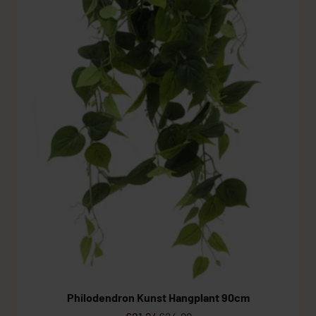
Grote Kunstplanten
Goedkope Kunstplanten
Kunstplanten vo
Philodendron Kunst Hangplant 90cm
Aanbiedingsprijs
Normale prijs