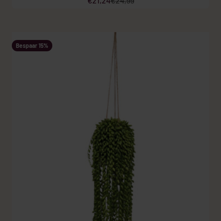
€21,24
€24,99
Bespaar 15%