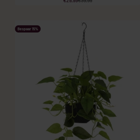
€29,99
€39,99
Bespaar 15%