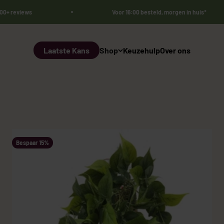
000+ reviews
Voor 16:00 besteld, morgen in huis*
Laatste Kans
Shop
Keuzehulp
Over ons
Bespaar 15%
Bestsellers 🏆
Sale
Kunst Olij