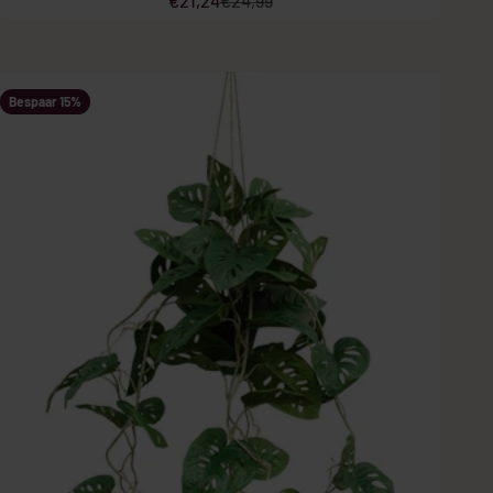
€21,24
€24,99
Bespaar 15%