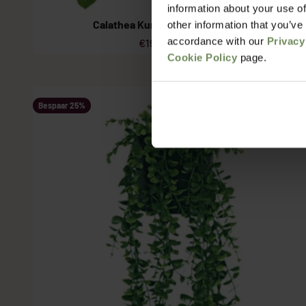
information about your use of
Calathea Kunst Hangplant 95cm
other information that you’ve
accordance with our
Privacy
Aanbiedingsprijs
Normale prijs
€19,99
€34,99
Cookie Policy
page.
Bespaar 25%