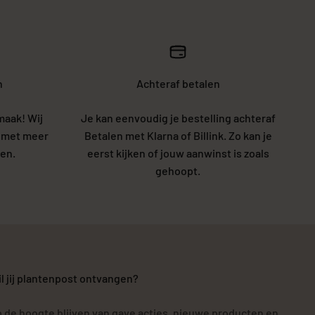
n
Achteraf betalen
maak! Wij
Je kan eenvoudig je bestelling achteraf
5 met meer
Betalen met Klarna of Billink. Zo kan je
en.
eerst kijken of jouw aanwinst is zoals
gehoopt.
l jij plantenpost ontvangen?
 de hoogte blijven van gave acties, nieuwe producten en