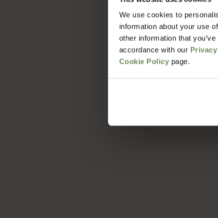
We use cookies to personalis
Hoe lang duur 
information about your use of
other information that you’ve
accordance with our
Privacy
Wat zijn de v
Cookie Policy
page.
Met welke bezo
Hoe zit het me