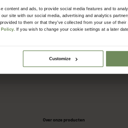
e content and ads, to provide social media features and to analy
het voordat ik mijn bestelling ontvang?
 our site with our social media, advertising and analytics partn
 provided to them or that they’ve collected from your use of their
 Policy.
If you wish to change your cookie settings at a later dat
erzendkosten?
rgdienst werken jullie?
Customize
t retourneren?
Over onze producten