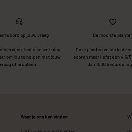
 antwoord op jouw vraag
De mooiste plante
enservice staat elke werkdag
Onze planten vallen in de s
laar om jou te helpen met jouw
scoren maar liefst een 4,6/
vraag of probleem.
dan 1000 beoordeling
Waar je ons kan vinden
Wi
PrettyPlants Kunstplanten
Op