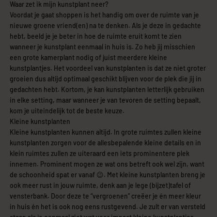
Waar zet ik mijn kunstplant neer?
Voordat je gaat shoppen is het handig om over de ruimte van je
nieuwe groene vriend(en) na te denken. Als je deze in gedachte
hebt, beeld je je beter in hoe de ruimte eruit komt te zien
wanneer je kunstplant eenmaal in huis is. Zo heb jij misschien
een grote kamerplant nodig of juist meerdere kleine
kunstplantjes. Het voordeel van kunstplanten is dat ze niet groter
groeien dus altijd optimaal geschikt blijven voor de plek die jij in
gedachten hebt. Kortom, je kan kunstplanten letterlijk gebruiken
in elke setting, maar wanneer je van tevoren de setting bepaalt,
kom je uiteindelijk tot de beste keuze.
Kleine kunstplanten
Kleine kunstplanten kunnen altijd. In grote ruimtes zullen kleine
kunstplanten zorgen voor de allesbepalende kleine details en in
klein ruimtes zullen ze uiteraard een iets prominentere plek
innemen. Prominent mogen ze wat ons betreft ook wel zijn, want
de schoonheid spat er vanaf 😉. Met kleine kunstplanten breng je
ook meer rust in jouw ruimte, denk aan je lege (bijzet)tafel of
vensterbank. Door deze te “vergroenen” creëer je én meer kleur
in huis én het is ook nog eens rustgevend. Je zult er van versteld