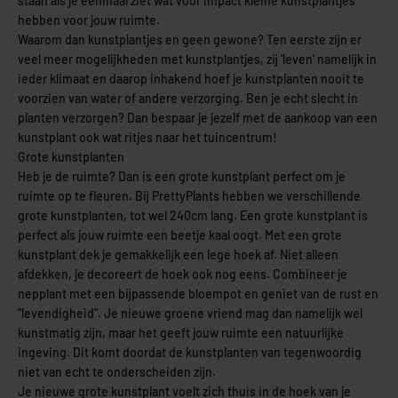
staan als je eenmaal ziet wat voor impact kleine kunstplantjes
hebben voor jouw ruimte.
Waarom dan kunstplantjes en geen gewone? Ten eerste zijn er
veel meer mogelijkheden met kunstplantjes, zij ‘leven’ namelijk in
ieder klimaat en daarop inhakend hoef je kunstplanten nooit te
voorzien van water of andere verzorging. Ben je echt slecht in
planten verzorgen? Dan bespaar je jezelf met de aankoop van een
kunstplant ook wat ritjes naar het tuincentrum!
Grote kunstplanten
Heb je de ruimte? Dan is een grote kunstplant perfect om je
ruimte op te fleuren. Bij PrettyPlants hebben we verschillende
grote kunstplanten, tot wel 240cm lang. Een grote kunstplant is
perfect als jouw ruimte een beetje kaal oogt. Met een grote
kunstplant dek je gemakkelijk een lege hoek af. Niet alleen
afdekken, je decoreert de hoek ook nog eens. Combineer je
nepplant met een bijpassende bloempot en geniet van de rust en
“levendigheid”. Je nieuwe groene vriend mag dan namelijk wel
kunstmatig zijn, maar het geeft jouw ruimte een natuurlijke
ingeving. Dit komt doordat de kunstplanten van tegenwoordig
niet van echt te onderscheiden zijn.
Je nieuwe grote kunstplant voelt zich thuis in de hoek van je