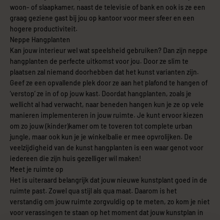
woon- of slaapkamer, naast de televisie of bank en ook is ze een
graag geziene gast bij jou op kantoor voor meer sfeer en een
hogere productiviteit.
Neppe Hangplanten
Kan jouw interieur wel wat speelsheid gebruiken? Dan zijn neppe
hangplanten de perfecte uitkomst voor jou. Door ze slim te
plaatsen zal niemand doorhebben dat het kunst varianten zijn.
Geef ze een opvallende plek door ze aan het plafond te hangen of
‘verstop’ ze in of op jouw kast. Doordat hangplanten, zoals je
wellicht al had verwacht, naar beneden hangen kun je ze op vele
manieren implementeren in jouw ruimte. Je kunt ervoor kiezen
om zo jouw (kinder)kamer om te toveren tot complete urban
jungle, maar ook kun je je winkelbalie er mee opvrolijken. De
veelzijdigheid van de kunst hangplanten is een waar genot voor
iedereen die zijn huis gezelliger wil maken!
Meet je ruimte op
Het is uiteraard belangrijk dat jouw nieuwe kunstplant goed in de
ruimte past. Zowel qua stijl als qua maat. Daarom is het
verstandig om jouw ruimte zorgvuldig op te meten, zo kom je niet
voor verassingen te staan op het moment dat jouw kunstplan in