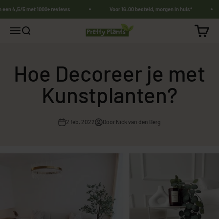
Naar inhoud
n een 4,5/5 met 1000+ reviews
Voor 16:00 besteld, morgen in huis*
PrettyPlants.nl
Winkel
Navigatiemenu openen
Zoeken openen
Hoe Decoreer je met
Kunstplanten?
2 feb. 2022
Door Nick van den Berg