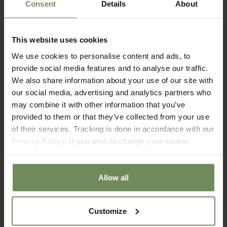
Consent
Details
About
This website uses cookies
FAQ
We use cookies to personalise content and ads, to
Verzenden & Retourneren
provide social media features and to analyse our traffic.
We also share information about your use of our site with
our social media, advertising and analytics partners who
Hoe lang duur het voordat ik mijn bestelling ontvang?
may combine it with other information that you’ve
provided to them or that they’ve collected from your use
of their services. Tracking is done in accordance with our
Wat zijn de verzendkosten?
Privacy Policy.
If you wish to change your cookie
settings at a later date, you can do so via our
Cookie
Met welke bezorgdienst werken jullie?
Policy
page.
Allow all
Hoe zit het met retourneren?
Customize