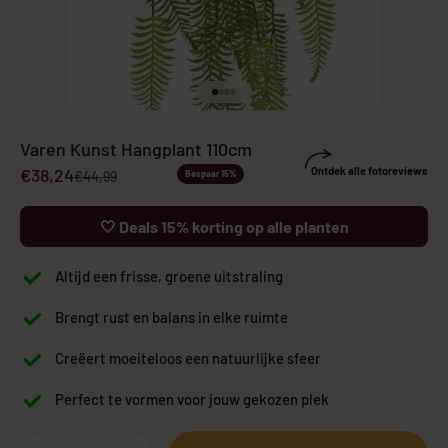
Naar artikel 1
Naar artikel 2
Naar artikel 3
Naar artikel 4
Varen Kunst Hangplant 110cm
Aanbiedingsprijs
€38,24
Ontdek alle fotoreviews
Normale prijs
€44,99
Bespaar 15%
🤍 Deals 15% korting op alle planten
Altijd een frisse, groene uitstraling
Brengt rust en balans in elke ruimte
Creëert moeiteloos een natuurlijke sfeer
Perfect te vormen voor jouw gekozen plek