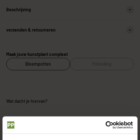
Beschrijving
verzenden & retourneren
Maak jouw kunstplant compleet
Bloempotten
Potvulling
Wat dacht je hiervan?