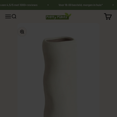
Naar inhoud
n een 4,5/5 met 1000+ reviews
Voor 16:00 besteld, morgen in huis*
PrettyPlants.nl
Winkel
Navigatiemenu openen
Zoeken openen
In-/uitzoomen