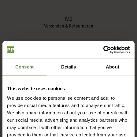
FAQ
Verzenden & Retourneren
Hoe lang duur het voordat ik mijn bestelling ontvang?
Consent
Details
About
Wat zijn de verzendkosten?
This website uses cookies
Met welke bezorgdienst werken jullie?
We use cookies to personalise content and ads, to
provide social media features and to analyse our traffic.
Hoe zit het met retourneren?
We also share information about your use of our site with
our social media, advertising and analytics partners who
may combine it with other information that you’ve
provided to them or that they’ve collected from your use