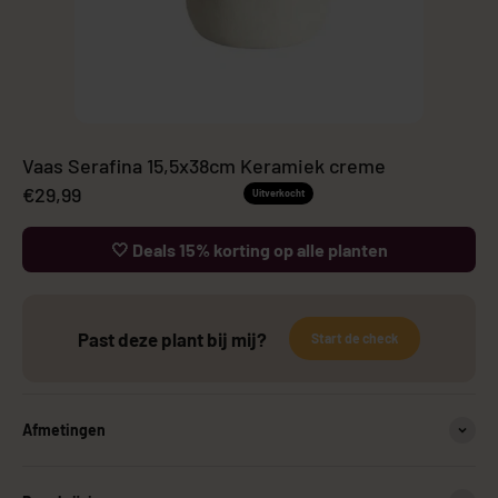
Vaas Serafina 15,5x38cm Keramiek creme
Aanbiedingsprijs
€29,99
Uitverkocht
🤍 Deals 15% korting op alle planten
Past deze plant bij mij?
Start de check
Afmetingen