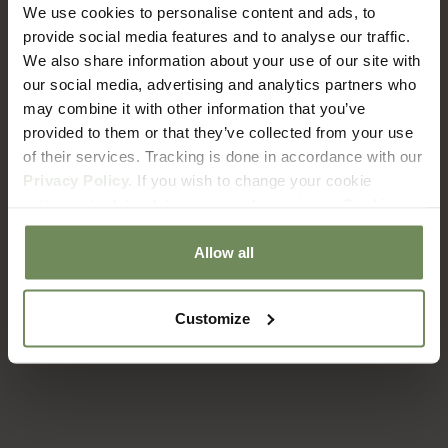
We use cookies to personalise content and ads, to
provide social media features and to analyse our traffic.
We also share information about your use of our site with
our social media, advertising and analytics partners who
may combine it with other information that you’ve
provided to them or that they’ve collected from your use
of their services. Tracking is done in accordance with our
Structuur van het blad
Privacy Policy.
If you wish to change your cookie
Breng een krachtige en stijlvolle sfeer in huis met deze
Strelitzia
settings at a later date, you can do so via our
Cookie
Kunstplant 180 cm Deluxe
. De grote, langwerpige bladeren geven
Policy
page.
deze kunstplant een moderne en elegante uitstraling. Dankzij zijn
Allow all
royale hoogte is hij perfect als statement plant in jouw ruimte.
De
Strelitzia Kunstplant Deluxe
is tot in detail realistisch
nagemaakt. De natuurlijke bladstructuur, lichte nerven en het
Customize
gekrulde blad in de kern laat iedereen 2x kijken of hij nou echt of
nep is.