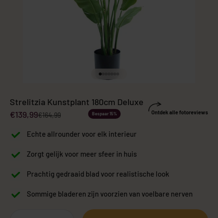
Naar artikel 1
Naar artikel 2
Naar artikel 3
Naar artikel 4
Naar artikel 5
Naar artikel 6
Naar artikel 7
Strelitzia Kunstplant 180cm Deluxe
Aanbiedingsprijs
€139,99
Ontdek alle fotoreviews
Normale prijs
€164,99
Bespaar 15%
Echte allrounder voor elk interieur
Zorgt gelijk voor meer sfeer in huis
Prachtig gedraaid blad voor realistische look
Sommige bladeren zijn voorzien van voelbare nerven