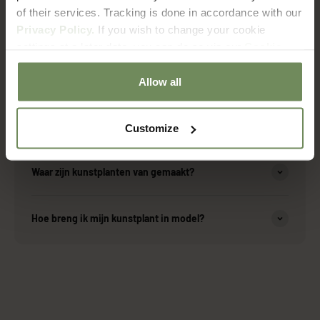
of their services. Tracking is done in accordance with our
Over onze producten
Privacy Policy.
If you wish to change your cookie
settings at a later date, you can do so via our
Cookie
Policy
page.
Zijn de kunstplanten geschikt voor buiten?
Allow all
Hoe onderhoud ik mijn kunstplant?
Customize
Waar zijn kunstplanten van gemaakt?
Hoe breng ik mijn kunstplant in model?