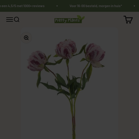
Naar inhoud
n een 4,5/5 met 1000+ reviews
Voor 16:00 besteld, morgen in huis*
PrettyPlants.nl
Winkel
Navigatiemenu openen
Zoeken openen
In-/uitzoomen