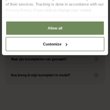
of their services. Tracking is done in accordance with our
Over onze producten
Privacy Policy.
If you wish to change your cookie
settings at a later date, you can do so via our
Cookie
Policy
page.
Zijn de kunstplanten geschikt voor buiten?
Allow all
Hoe onderhoud ik mijn kunstplant?
Customize
Waar zijn kunstplanten van gemaakt?
Hoe breng ik mijn kunstplant in model?