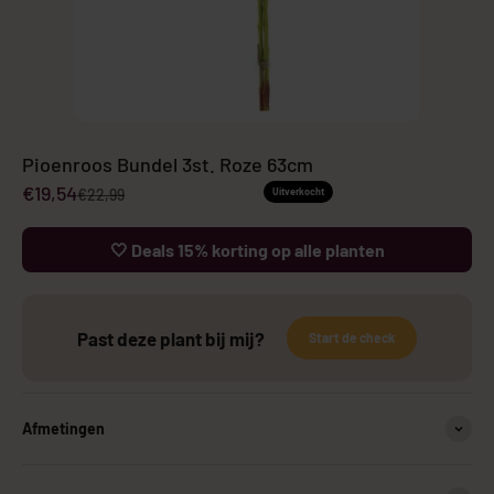
Pioenroos Bundel 3st. Roze 63cm
Aanbiedingsprijs
€19,54
Normale prijs
€22,99
Uitverkocht
🤍 Deals 15% korting op alle planten
Past deze plant bij mij?
Start de check
Afmetingen