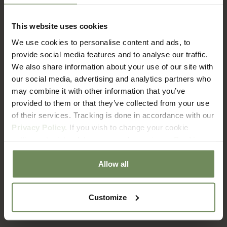
This website uses cookies
FAQ
We use cookies to personalise content and ads, to
Verzenden & Retourneren
provide social media features and to analyse our traffic.
We also share information about your use of our site with
our social media, advertising and analytics partners who
Hoe lang duur het voordat ik mijn bestelling ontvang?
may combine it with other information that you’ve
provided to them or that they’ve collected from your use
of their services. Tracking is done in accordance with our
Wat zijn de verzendkosten?
Privacy Policy.
If you wish to change your cookie
settings at a later date, you can do so via our
Cookie
Policy
page.
Met welke bezorgdienst werken jullie?
Allow all
Hoe zit het met retourneren?
Customize