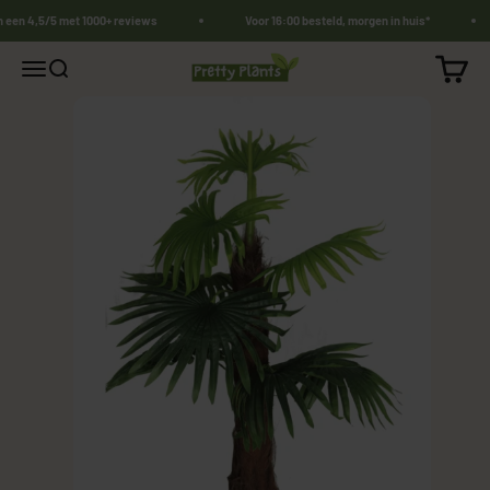
Naar inhoud
n een 4,5/5 met 1000+ reviews
Voor 16:00 besteld, morgen in huis*
PrettyPlants.nl
Winkel
Navigatiemenu openen
Zoeken openen