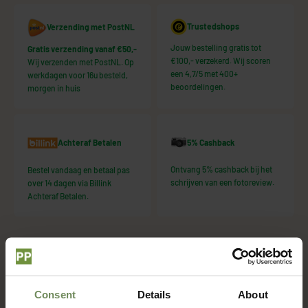
Trustedshops
Verzending met PostNL
Jouw bestelling gratis tot
Gratis verzending vanaf €50,-
€100,- verzekerd. Wij scoren
Wij verzenden met PostNL. Op
een 4,7/5 met 400+
werkdagen voor 16u besteld,
beoordelingen.
morgen in huis
5% Cashback
Achteraf Betalen
Ontvang 5% cashback bij het
Bestel vandaag en betaal pas
schrijven van een fotoreview.
over 14 dagen via Billink
Achteraf Betalen.
Wat dacht je hiervan?
Consent
Details
About