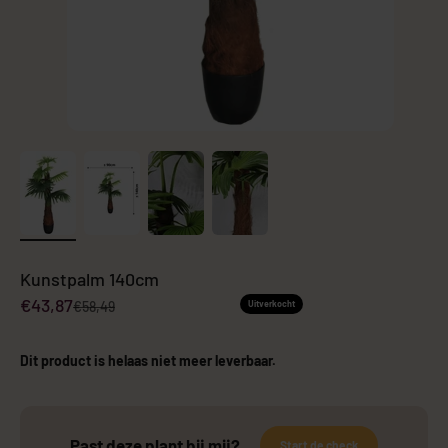
Kunstpalm 140cm
Aanbiedingsprijs
€43,87
Normale prijs
€58,49
Uitverkocht
Dit product is helaas niet meer leverbaar.
Past deze plant bij mij?
Start de check