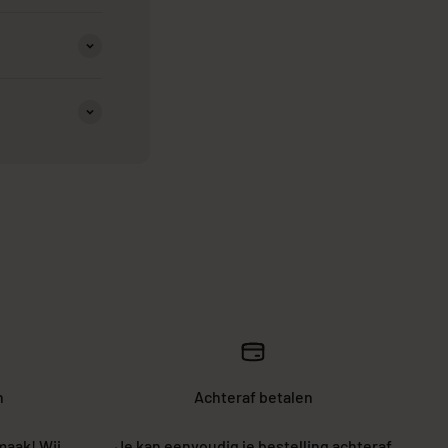
n
Achteraf betalen
maak! Wij
Je kan eenvoudig je bestelling achteraf