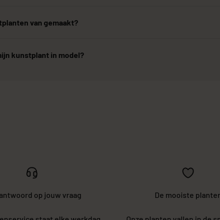
stplanten van gemaakt?
ijn kunstplant in model?
 antwoord op jouw vraag
De mooiste plante
enservice staat elke werkdag
Onze planten vallen in de s