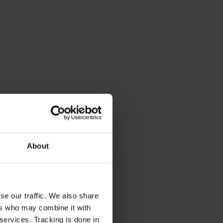
About
se our traffic. We also share
ers who may combine it with
 services. Tracking is done in