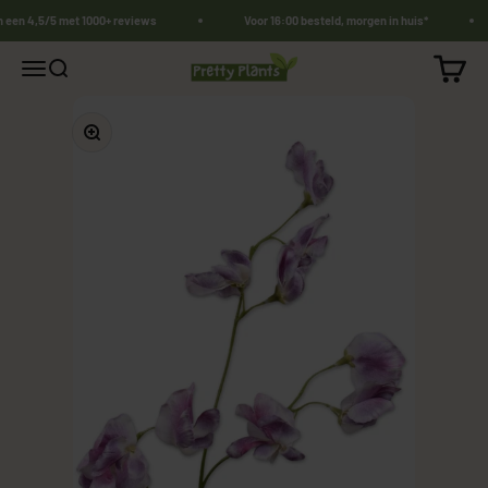
Naar inhoud
n een 4,5/5 met 1000+ reviews
Voor 16:00 besteld, morgen in huis*
PrettyPlants.nl
Winkel
Navigatiemenu openen
Zoeken openen
In-/uitzoomen