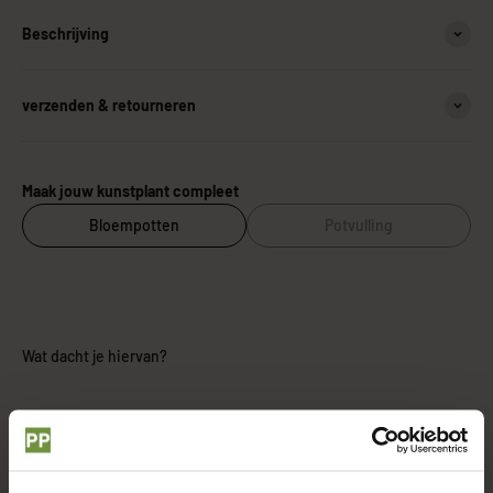
Beschrijving
verzenden & retourneren
Maak jouw kunstplant compleet
Bloempotten
Potvulling
Wat dacht je hiervan?