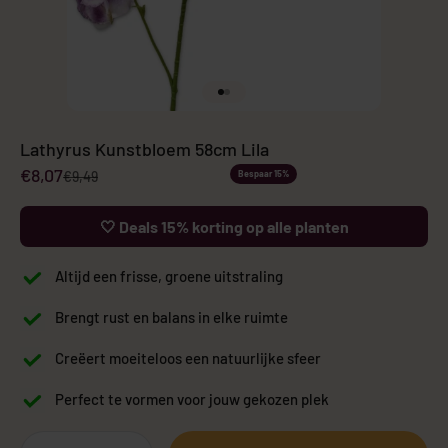
Naar artikel 1
Naar artikel 2
Lathyrus Kunstbloem 58cm Lila
Aanbiedingsprijs
€8,07
Normale prijs
€9,49
Bespaar 15%
🤍 Deals 15% korting op alle planten
Altijd een frisse, groene uitstraling
Brengt rust en balans in elke ruimte
Creëert moeiteloos een natuurlijke sfeer
Perfect te vormen voor jouw gekozen plek