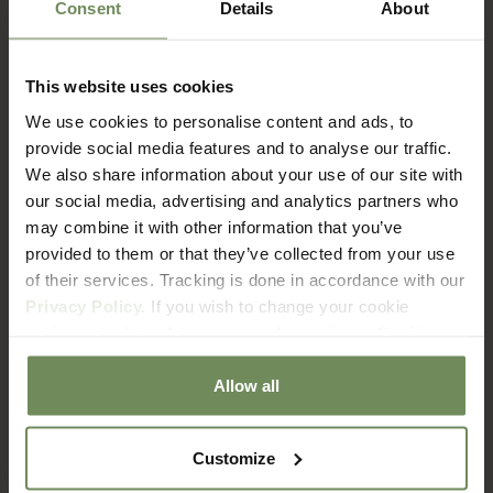
Consent
Details
About
This website uses cookies
FAQ
We use cookies to personalise content and ads, to
Verzenden & Retourneren
provide social media features and to analyse our traffic.
We also share information about your use of our site with
our social media, advertising and analytics partners who
Hoe lang duur het voordat ik mijn bestelling ontvang?
may combine it with other information that you’ve
provided to them or that they’ve collected from your use
of their services. Tracking is done in accordance with our
Wat zijn de verzendkosten?
Privacy Policy.
If you wish to change your cookie
settings at a later date, you can do so via our
Cookie
Met welke bezorgdienst werken jullie?
Policy
page.
Allow all
Hoe zit het met retourneren?
Customize