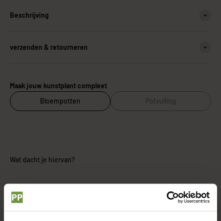
Beschrijving
verzenden & retourneren
Maak jouw kunstplant compleet
Bloempotten
Potvulling
Wat dacht je hiervan?