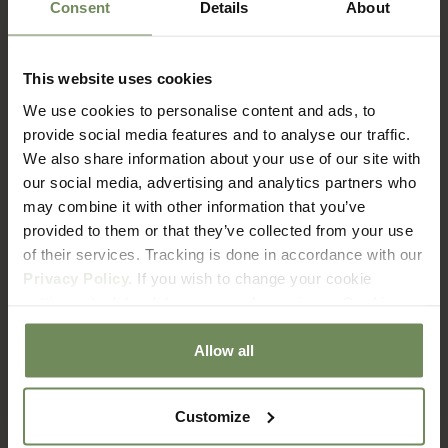
Consent
Details
About
This website uses cookies
FAQ
We use cookies to personalise content and ads, to
Verzenden & Retourneren
provide social media features and to analyse our traffic.
We also share information about your use of our site with
our social media, advertising and analytics partners who
Hoe lang duur het voordat ik mijn bestelling ontvang?
may combine it with other information that you’ve
provided to them or that they’ve collected from your use
of their services. Tracking is done in accordance with our
Wat zijn de verzendkosten?
Privacy Policy.
If you wish to change your cookie
settings at a later date, you can do so via our
Cookie
Met welke bezorgdienst werken jullie?
Policy
page.
Allow all
Hoe zit het met retourneren?
Customize