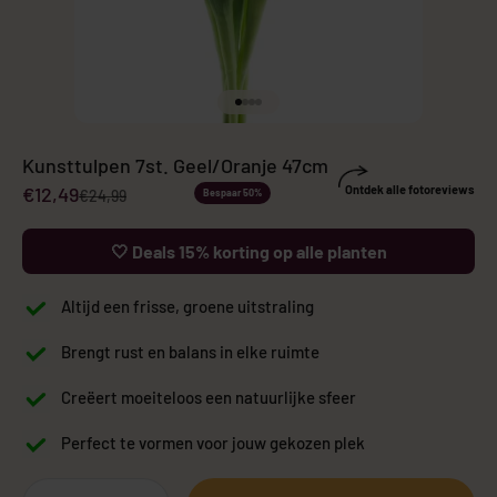
Naar artikel 1
Naar artikel 2
Naar artikel 3
Naar artikel 4
Kunsttulpen 7st. Geel/Oranje 47cm
Aanbiedingsprijs
€12,49
Ontdek alle fotoreviews
Normale prijs
€24,99
Bespaar 50%
🤍 Deals 15% korting op alle planten
Altijd een frisse, groene uitstraling
Brengt rust en balans in elke ruimte
Creëert moeiteloos een natuurlijke sfeer
Perfect te vormen voor jouw gekozen plek