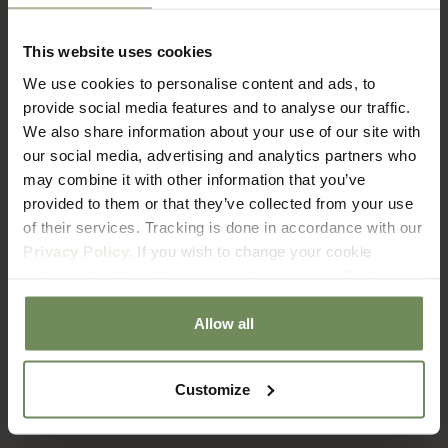
This website uses cookies
FAQ
We use cookies to personalise content and ads, to
Verzenden & Retourneren
provide social media features and to analyse our traffic.
We also share information about your use of our site with
our social media, advertising and analytics partners who
Hoe lang duur het voordat ik mijn bestelling ontvang?
may combine it with other information that you’ve
provided to them or that they’ve collected from your use
of their services. Tracking is done in accordance with our
Wat zijn de verzendkosten?
Privacy Policy.
If you wish to change your cookie
settings at a later date, you can do so via our
Cookie
Policy
page.
Met welke bezorgdienst werken jullie?
Allow all
Hoe zit het met retourneren?
Customize