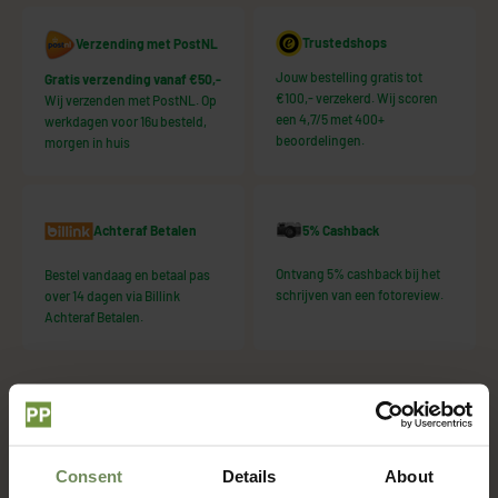
Trustedshops
Verzending met PostNL
Jouw bestelling gratis tot
Gratis verzending vanaf €50,-
€100,- verzekerd. Wij scoren
Wij verzenden met PostNL. Op
een 4,7/5 met 400+
werkdagen voor 16u besteld,
beoordelingen.
morgen in huis
5% Cashback
Achteraf Betalen
Ontvang 5% cashback bij het
Bestel vandaag en betaal pas
schrijven van een fotoreview.
over 14 dagen via Billink
Achteraf Betalen.
Wat dacht je hiervan?
Consent
Details
About