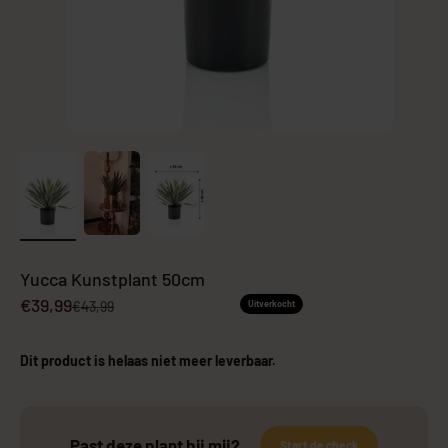
Yucca Kunstplant 50cm
Aanbiedingsprijs
€39,99
Normale prijs
€43,99
Uitverkocht
Dit product is helaas niet meer leverbaar.
Past deze plant bij mij?
Start de check