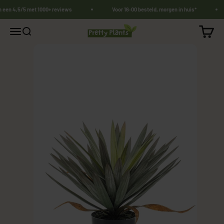
Naar inhoud
n een 4,5/5 met 1000+ reviews
Voor 16:00 besteld, morgen in huis*
PrettyPlants.nl
Winkel
Navigatiemenu openen
Zoeken openen