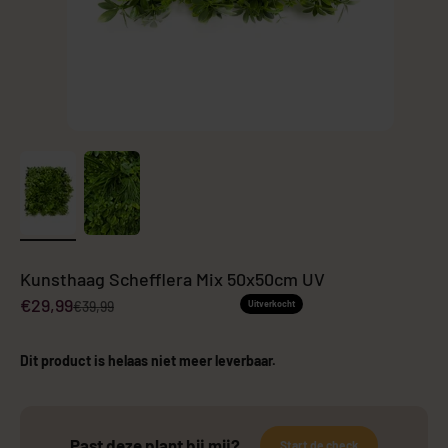
Kunsthaag Schefflera Mix 50x50cm UV
Aanbiedingsprijs
€29,99
Normale prijs
€39,99
Uitverkocht
Dit product is helaas niet meer leverbaar.
Past deze plant bij mij?
Start de check