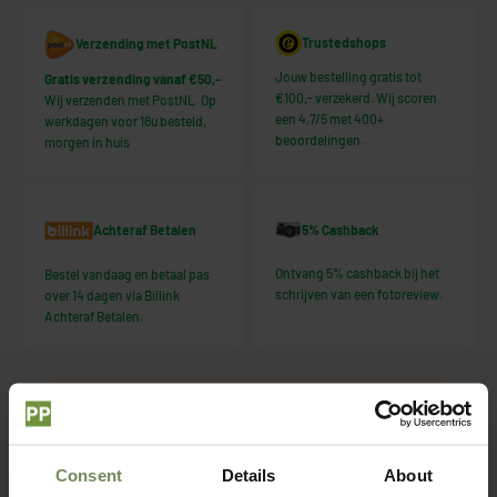
Trustedshops
Verzending met PostNL
Jouw bestelling gratis tot
Gratis verzending vanaf €50,-
€100,- verzekerd. Wij scoren
Wij verzenden met PostNL. Op
een 4,7/5 met 400+
werkdagen voor 16u besteld,
beoordelingen.
morgen in huis
5% Cashback
Achteraf Betalen
Ontvang 5% cashback bij het
Bestel vandaag en betaal pas
schrijven van een fotoreview.
over 14 dagen via Billink
Achteraf Betalen.
Wat dacht je hiervan?
Consent
Details
About