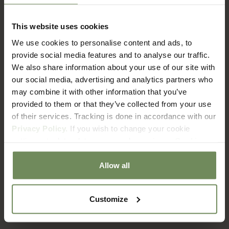
This website uses cookies
FAQ
We use cookies to personalise content and ads, to
Verzenden & Retourneren
provide social media features and to analyse our traffic.
We also share information about your use of our site with
our social media, advertising and analytics partners who
Hoe lang duur het voordat ik mijn bestelling ontvang?
may combine it with other information that you’ve
provided to them or that they’ve collected from your use
of their services. Tracking is done in accordance with our
Wat zijn de verzendkosten?
Privacy Policy.
If you wish to change your cookie
settings at a later date, you can do so via our
Cookie
Policy
page.
Met welke bezorgdienst werken jullie?
Allow all
Hoe zit het met retourneren?
Customize