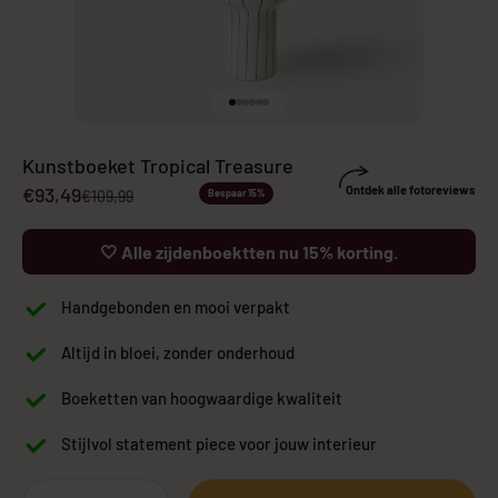
Naar artikel 1
Naar artikel 2
Naar artikel 3
Naar artikel 4
Naar artikel 5
Naar artikel 6
Kunstboeket Tropical Treasure
Aanbiedingsprijs
€93,49
Ontdek alle fotoreviews
Normale prijs
€109,99
Bespaar 15%
🤍 Alle zijdenboektten nu 15% korting.
Handgebonden en mooi verpakt
Altijd in bloei, zonder onderhoud
Boeketten van hoogwaardige kwaliteit
Stijlvol statement piece voor jouw interieur