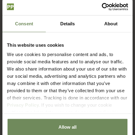
Consent
Details
About
This website uses cookies
We use cookies to personalise content and ads, to
Quiet spaces, bold blooms
provide social media features and to analyse our traffic.
In een rustige ruimte mag een boeket spreken. De
We also share information about your use of our site with
boeketten uit Summer Statements worden zorgvuldig
our social media, advertising and analytics partners who
samengesteld uit bloemen met rijke details en
may combine it with other information that you’ve
prachtige, zachte kleuren. Elke bloem wordt bewust
provided to them or that they’ve collected from your use
gekozen en in balans geplaatst, zodat het geheel een
of their services. Tracking is done in accordance with our
natuurlijk statement vormt. Een boeket dat de ruimte
Privacy Policy.
If you wish to change your cookie
niet vult, maar versterkt. Quiet spaces, bold blooms.
settings at a later date, you can do so via our
Cookie
Policy
page.
Allow all
Summer Statements