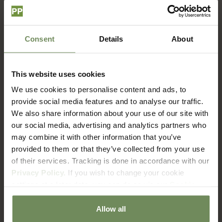
Consent
Details
About
This website uses cookies
We use cookies to personalise content and ads, to
Quiet spaces, bold blooms
provide social media features and to analyse our traffic.
In een rustige ruimte mag een boeket spreken. De
We also share information about your use of our site with
boeketten uit Summer Statements worden zorgvuldig
our social media, advertising and analytics partners who
samengesteld uit bloemen met rijke details en
may combine it with other information that you’ve
prachtige, zachte kleuren. Elke bloem wordt bewust
provided to them or that they’ve collected from your use
gekozen en in balans geplaatst, zodat het geheel een
of their services. Tracking is done in accordance with our
natuurlijk statement vormt. Een boeket dat de ruimte
Privacy Policy.
If you wish to change your cookie
niet vult, maar versterkt. Quiet spaces, bold blooms.
settings at a later date, you can do so via our
Cookie
Policy
page.
Allow all
Summer Statements