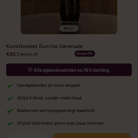
Naar artikel 1
Naar artikel 2
Naar artikel 3
Naar artikel 4
Naar artikel 5
Kunstboeket Sunrise Serenade
Aanbiedingsprijs
€89,24
Normale prijs
€104,99
Bespaar 15%
🤍 Alle zijdenboektten nu 15% korting.
Handgebonden en mooi verpakt
Altijd in bloei, zonder onderhoud
Boeketten van hoogwaardige kwaliteit
Stijlvol statement piece voor jouw interieur