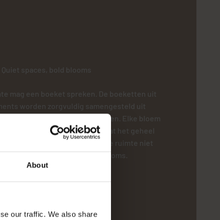
Quiet spaces, bold blooms
mte mag een boeket spreken. De boeketten uit
ents worden zorgvuldig samengesteld uit
etails en prachtige, zachte kleuren. Elke bloem
zen en in balans geplaatst, zodat het geheel
atement vormt. Een boeket dat de ruimte niet
 versterkt. Quiet spaces, bold blooms.
About
se our traffic. We also share