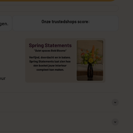
Onze trustedshops score:
agen.
or buiten
Stekers
eur