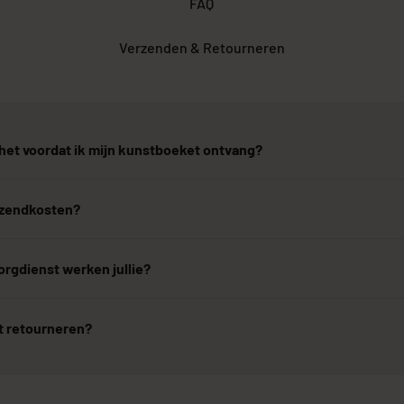
FAQ
Verzenden & Retourneren
het voordat ik mijn kunstboeket ontvang?
erzendkosten?
rgdienst werken jullie?
t retourneren?