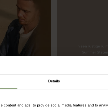
In een rustige rui
Summer Statem
bloemen met rijke d
wordt bewust geko
een natuurlijk st
vult, maar
Details
e content and ads, to provide social media features and to analy