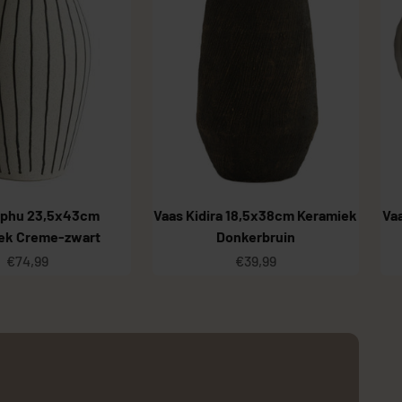
iphu 23,5x43cm
Vaas Kidira 18,5x38cm Keramiek
Va
ek Creme-zwart
Donkerbruin
Aanbiedingsprijs
Aanbiedingsprijs
€74,99
€39,99