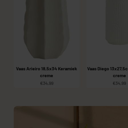
Vaas Arieiro 18,5x34 Keramiek
Vaas Diego 13x27,5
creme
creme
Aanbiedingsprijs
Aanbied
€34,99
€34,99