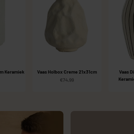
cm Keramiek
Vaas Holbox Creme 21x31cm
Vaas D
Kerami
Aanbiedingsprijs
€74,99
ingsprijs