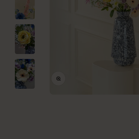
Kleine Kunstplanten
In-/uitzoomen