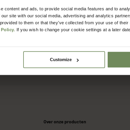
e content and ads, to provide social media features and to analy
het voordat ik mijn bestelling ontvang?
 our site with our social media, advertising and analytics partn
 provided to them or that they’ve collected from your use of their
 Policy.
If you wish to change your cookie settings at a later dat
erzendkosten?
rgdienst werken jullie?
Customize
t retourneren?
Over onze producten