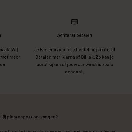
n
Achteraf betalen
maak! Wij
Je kan eenvoudig je bestelling achteraf
5 met meer
Betalen met Klarna of Billink. Zo kan je
en.
eerst kijken of jouw aanwinst is zoals
gehoopt.
l jij plantenpost ontvangen?
 de hoogte blijven van gave acties, nieuwe producten en