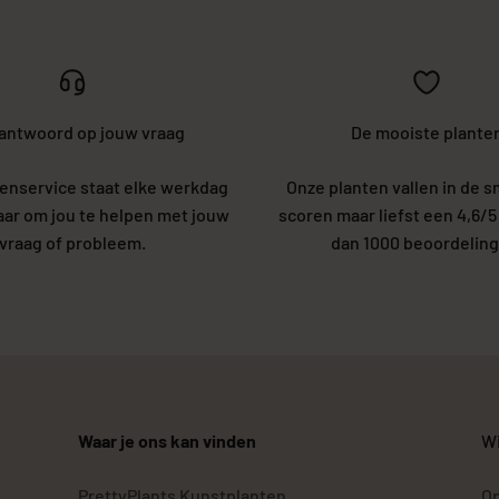
 antwoord op jouw vraag
De mooiste plante
enservice staat elke werkdag
Onze planten vallen in de s
laar om jou te helpen met jouw
scoren maar liefst een 4,6/
vraag of probleem.
dan 1000 beoordeling
Waar je ons kan vinden
Wi
PrettyPlants Kunstplanten
Op