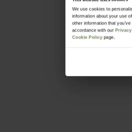
We use cookies to personalis
Hoe lang duur 
information about your use of
other information that you’ve
accordance with our
Privacy
Wat zijn de v
Cookie Policy
page.
Met welke bezo
Hoe zit het me