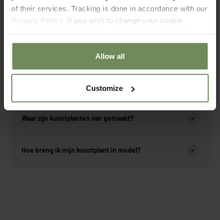
of their services. Tracking is done in accordance with our
Over onze producten
Privacy Policy.
If you wish to change your cookie
settings at a later date, you can do so via our
Cookie
Policy
page.
Zijn de kunstplanten geschikt voor buiten?
Allow all
Hoe onderhoud ik mijn kunstplant?
Customize
Waar zijn kunstplanten van gemaakt?
Hoe breng ik mijn kunstplant in model?