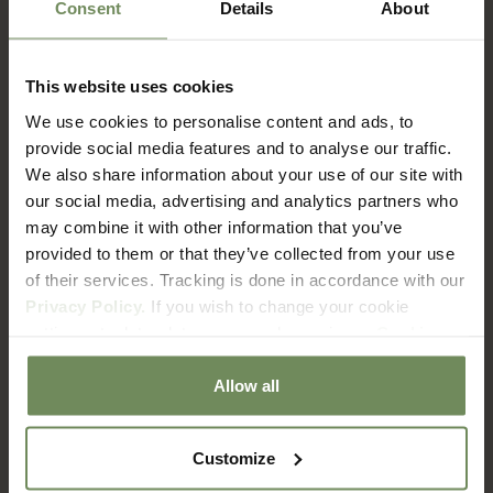
Consent
Details
About
This website uses cookies
FAQ
We use cookies to personalise content and ads, to
Verzenden & Retourneren
provide social media features and to analyse our traffic.
We also share information about your use of our site with
our social media, advertising and analytics partners who
Hoe lang duur het voordat ik mijn bestelling ontvang?
may combine it with other information that you’ve
provided to them or that they’ve collected from your use
of their services. Tracking is done in accordance with our
Wat zijn de verzendkosten?
Privacy Policy.
If you wish to change your cookie
settings at a later date, you can do so via our
Cookie
Met welke bezorgdienst werken jullie?
Policy
page.
Allow all
Hoe zit het met retourneren?
Customize