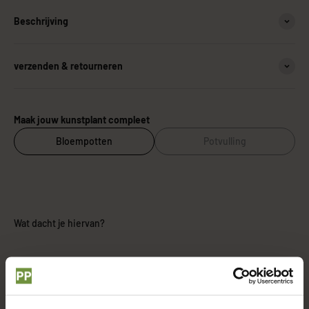
Beschrijving
verzenden & retourneren
Maak jouw kunstplant compleet
Bloempotten
Potvulling
Wat dacht je hiervan?