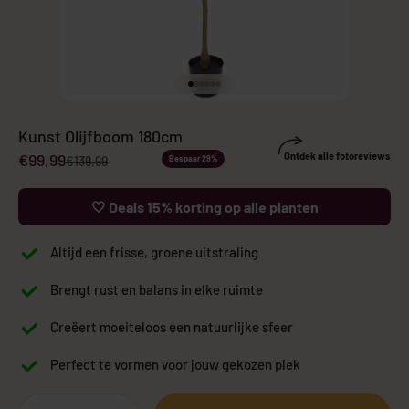
Naar artikel 1
Naar artikel 2
Naar artikel 3
Naar artikel 4
Naar artikel 5
Naar artikel 6
Kunst Olijfboom 180cm
Aanbiedingsprijs
€99,99
Ontdek alle fotoreviews
Normale prijs
€139,99
Bespaar 29%
🤍 Deals 15% korting op alle planten
Altijd een frisse, groene uitstraling
Brengt rust en balans in elke ruimte
Creëert moeiteloos een natuurlijke sfeer
Perfect te vormen voor jouw gekozen plek