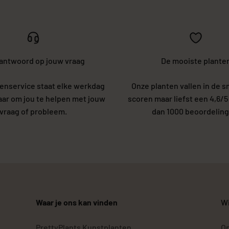
 antwoord op jouw vraag
De mooiste plante
enservice staat elke werkdag
Onze planten vallen in de s
laar om jou te helpen met jouw
scoren maar liefst een 4,6/
vraag of probleem.
dan 1000 beoordeling
Waar je ons kan vinden
Wi
PrettyPlants Kunstplanten
Op