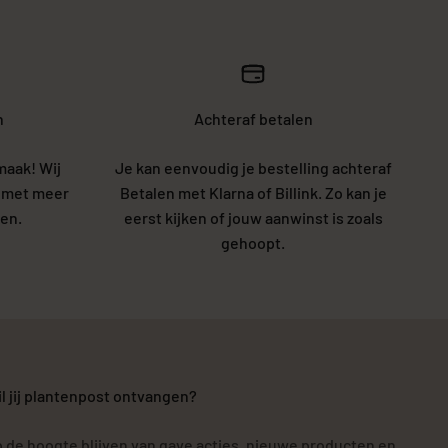
n
Achteraf betalen
maak! Wij
Je kan eenvoudig je bestelling achteraf
5 met meer
Betalen met Klarna of Billink. Zo kan je
en.
eerst kijken of jouw aanwinst is zoals
gehoopt.
l jij plantenpost ontvangen?
 de hoogte blijven van gave acties, nieuwe producten en