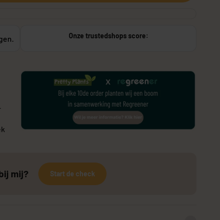
Onze trustedshops score:
agen.
or buiten
Stekers
r
ek
bij mij?
Start de check