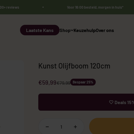
000+ reviews
Voor 16:00 besteld, morgen in huis*
Laatste Kans
Shop
Keuzehulp
Over ons
Kunst Olijfboom 120cm
Aanbiedingsprijs
€59,99
Normale prijs
€79,99
Bespaar 25%
🤍 Deals 15%
Bestsellers 🏆
Sale
Kunst Olij