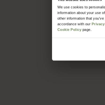
We use cookies to personalis
Hoe lang duur 
information about your use of
other information that you’ve
accordance with our
Privacy
Wat zijn de v
Cookie Policy
page.
Met welke bezo
Hoe zit het me