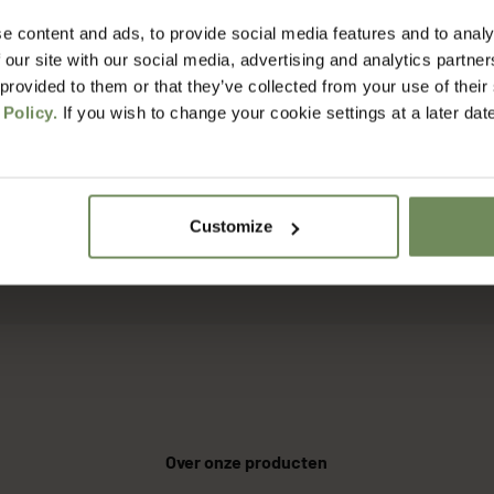
e content and ads, to provide social media features and to analy
het voordat ik mijn bestelling ontvang?
 our site with our social media, advertising and analytics partn
 provided to them or that they’ve collected from your use of their
 Policy.
If you wish to change your cookie settings at a later dat
erzendkosten?
rgdienst werken jullie?
Customize
t retourneren?
Over onze producten