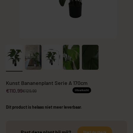
Kunst Bananenplant Serie A 170cm
Aanbiedingsprijs
€110,99
Normale prijs
€129,99
Uitverkocht
Dit product is helaas niet meer leverbaar.
Past deze plant bij mij?
Start de check