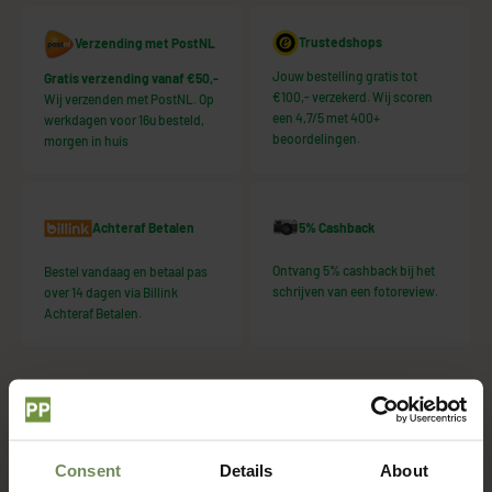
Trustedshops
Verzending met PostNL
Jouw bestelling gratis tot
Gratis verzending vanaf €50,-
€100,- verzekerd. Wij scoren
Wij verzenden met PostNL. Op
een 4,7/5 met 400+
werkdagen voor 16u besteld,
beoordelingen.
morgen in huis
5% Cashback
Achteraf Betalen
Ontvang 5% cashback bij het
Bestel vandaag en betaal pas
schrijven van een fotoreview.
over 14 dagen via Billink
Achteraf Betalen.
Wat dacht je hiervan?
Consent
Details
About