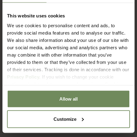
This website uses cookies
FAQ
We use cookies to personalise content and ads, to
Verzenden & Retourneren
provide social media features and to analyse our traffic.
We also share information about your use of our site with
our social media, advertising and analytics partners who
Hoe lang duur het voordat ik mijn bestelling ontvang?
may combine it with other information that you’ve
provided to them or that they’ve collected from your use
of their services. Tracking is done in accordance with our
Wat zijn de verzendkosten?
Privacy Policy.
If you wish to change your cookie
settings at a later date, you can do so via our
Cookie
Policy
page.
Met welke bezorgdienst werken jullie?
Allow all
Hoe zit het met retourneren?
Customize