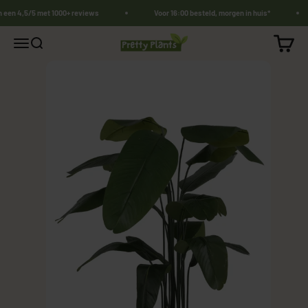
Naar inhoud
n een 4,5/5 met 1000+ reviews
Voor 16:00 besteld, morgen in huis*
PrettyPlants.nl
Winkel
Navigatiemenu openen
Zoeken openen