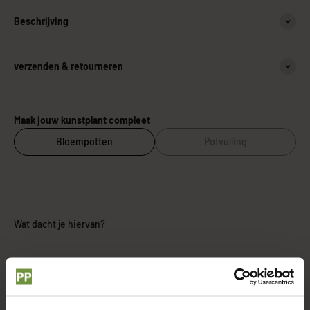
Beschrijving
verzenden & retourneren
Maak jouw kunstplant compleet
Bloempotten
Potvulling
Wat dacht je hiervan?