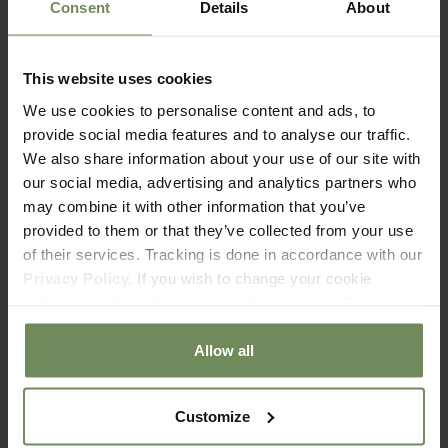
Consent
Details
About
This website uses cookies
FAQ
We use cookies to personalise content and ads, to
Verzenden & Retourneren
provide social media features and to analyse our traffic.
We also share information about your use of our site with
our social media, advertising and analytics partners who
Hoe lang duur het voordat ik mijn bestelling ontvang?
may combine it with other information that you’ve
provided to them or that they’ve collected from your use
of their services. Tracking is done in accordance with our
Wat zijn de verzendkosten?
Privacy Policy.
If you wish to change your cookie
settings at a later date, you can do so via our
Cookie
Met welke bezorgdienst werken jullie?
Policy
page.
Allow all
Hoe zit het met retourneren?
Customize