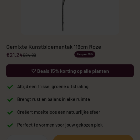
Gemixte Kunstbloementak 119cm Roze
Aanbiedingsprijs
€21,24
Normale prijs
€24,99
Bespaar 15%
🤍 Deals 15% korting op alle planten
Altijd een frisse, groene uitstraling
Brengt rust en balans in elke ruimte
Creëert moeiteloos een natuurlijke sfeer
Perfect te vormen voor jouw gekozen plek