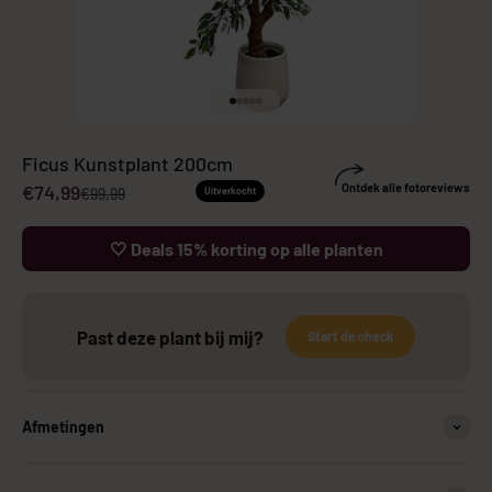
Naar artikel 1
Naar artikel 2
Naar artikel 3
Naar artikel 4
Naar artikel 5
Ficus Kunstplant 200cm
Aanbiedingsprijs
€74,99
Ontdek alle fotoreviews
Normale prijs
€99,99
Uitverkocht
🤍 Deals 15% korting op alle planten
Past deze plant bij mij?
Start de check
Afmetingen