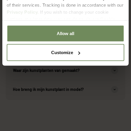
of their services. Tracking is done in accordance with our
Over onze producten
Privacy Policy.
If you wish to change your cookie
settings at a later date, you can do so via our
Cookie
Policy
page.
Zijn de kunstplanten geschikt voor buiten?
Allow all
Hoe onderhoud ik mijn kunstplant?
Customize
Waar zijn kunstplanten van gemaakt?
Hoe breng ik mijn kunstplant in model?