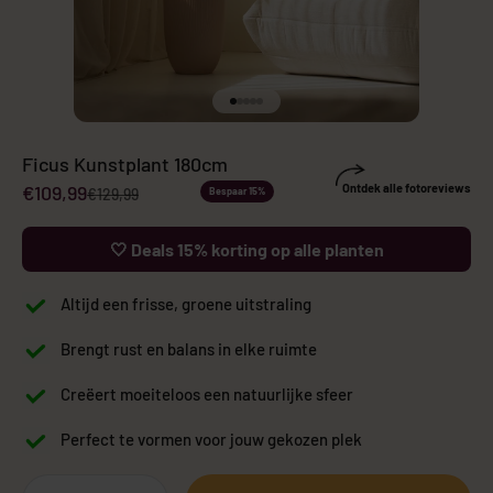
Naar artikel 1
Naar artikel 2
Naar artikel 3
Naar artikel 4
Naar artikel 5
Ficus Kunstplant 180cm
Aanbiedingsprijs
€109,99
Ontdek alle fotoreviews
Normale prijs
€129,99
Bespaar 15%
🤍 Deals 15% korting op alle planten
Altijd een frisse, groene uitstraling
Brengt rust en balans in elke ruimte
Creëert moeiteloos een natuurlijke sfeer
Perfect te vormen voor jouw gekozen plek