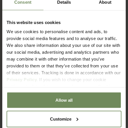
Consent
Details
About
This website uses cookies
FAQ
We use cookies to personalise content and ads, to
Verzenden & Retourneren
provide social media features and to analyse our traffic.
We also share information about your use of our site with
our social media, advertising and analytics partners who
Hoe lang duur het voordat ik mijn bestelling ontvang?
may combine it with other information that you’ve
provided to them or that they’ve collected from your use
of their services. Tracking is done in accordance with our
Wat zijn de verzendkosten?
Privacy Policy.
If you wish to change your cookie
settings at a later date, you can do so via our
Cookie
Met welke bezorgdienst werken jullie?
Policy
page.
Allow all
Hoe zit het met retourneren?
Customize