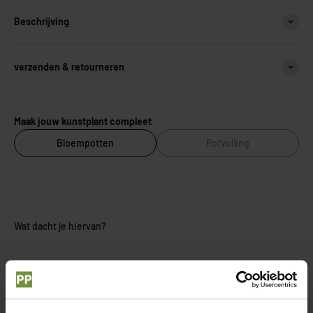
Beschrijving
verzenden & retourneren
Maak jouw kunstplant compleet
Bloempotten
Potvulling
Wat dacht je hiervan?