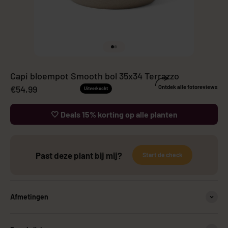
Naar artikel 1
Naar artikel 2
Capi bloempot Smooth bol 35x34 Terrazzo
Aanbiedingsprijs
€54,99
Ontdek alle fotoreviews
Uitverkocht
🤍 Deals 15% korting op alle planten
Past deze plant bij mij?
Start de check
Afmetingen