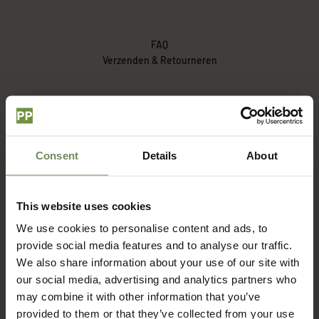
FAQ
Verzenden & Retourneren
Hoe lang duur het voordat ik mijn bestelling ontvang?
Consent
Details
About
Wat zijn de verzendkosten?
This website uses cookies
Met welke bezorgdienst werken jullie?
We use cookies to personalise content and ads, to
provide social media features and to analyse our traffic.
Hoe zit het met retourneren?
We also share information about your use of our site with
our social media, advertising and analytics partners who
may combine it with other information that you’ve
provided to them or that they’ve collected from your use