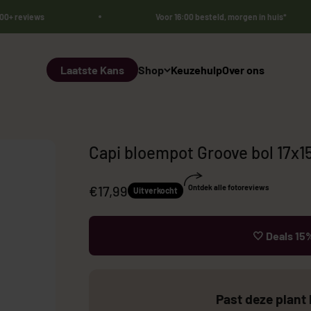
000+ reviews
Voor 16:00 besteld, morgen in huis*
Laatste Kans
Shop
Keuzehulp
Over ons
Capi bloempot Groove bol 17x1
Aanbiedingsprijs
€17,99
Ontdek alle fotoreviews
Uitverkocht
🤍 Deals 15%
Bestsellers 🏆
Sale
Kunst Olij
Past deze plant 