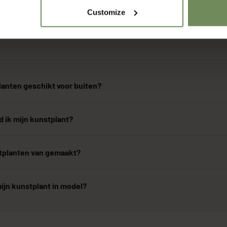
Customize
Over onze producten
lanten geschikt voor buiten?
 ik mijn kunstplant?
stplanten van gemaakt?
ijn kunstplant in model?