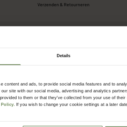
Verzenden & Retourneren
het voordat ik mijn bestelling ontvang?
erzendkosten?
Details
rgdienst werken jullie?
e content and ads, to provide social media features and to analy
 our site with our social media, advertising and analytics partn
t retourneren?
 provided to them or that they’ve collected from your use of their
 Policy.
If you wish to change your cookie settings at a later dat