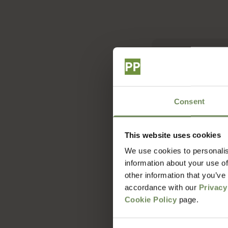
Hoe lang duur 
Wat zijn de v
Consent
Met welke bezo
This website uses cookies
We use cookies to personalis
information about your use of
Hoe zit het me
other information that you’ve
accordance with our
Privacy
Cookie Policy
page.