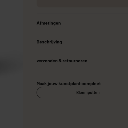
Afmetingen
Grote Kunstplanten
Goedkope Kunstplanten
Kunstplanten vo
Beschrijving
verzenden & retourneren
Maak jouw kunstplant compleet
Bloempotten