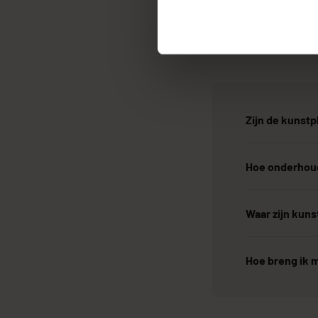
Zijn de kunstp
Hoe onderhoud
Waar zijn kun
Hoe breng ik m