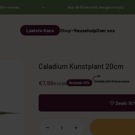
000+ reviews
Voor 16:00 besteld, morgen in huis*
Laatste Kans
Shop
Keuzehulp
Over ons
Caladium Kunstplant 20cm
Aanbiedingsprijs
€7,99
Ontdek alle fotoreviews
Normale prijs
€13,99
Bespaar 43%
🤍 Deals 15%
Bestsellers 🏆
Sale
Kunst Olij