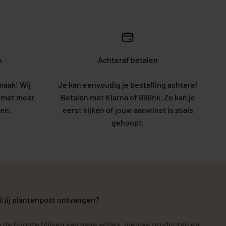
n
Achteraf betalen
maak! Wij
Je kan eenvoudig je bestelling achteraf
5 met meer
Betalen met Klarna of Billink. Zo kan je
en.
eerst kijken of jouw aanwinst is zoals
gehoopt.
l jij plantenpost ontvangen?
 de hoogte blijven van gave acties, nieuwe producten en