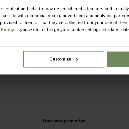
e content and ads, to provide social media features and to analy
het voordat ik mijn bestelling ontvang?
 our site with our social media, advertising and analytics partn
 provided to them or that they’ve collected from your use of their
 Policy.
If you wish to change your cookie settings at a later dat
erzendkosten?
rgdienst werken jullie?
Customize
t retourneren?
Over onze producten