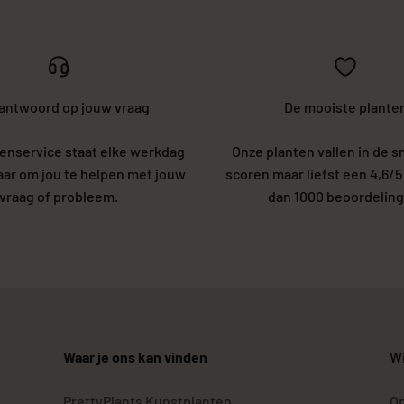
 antwoord op jouw vraag
De mooiste plante
enservice staat elke werkdag
Onze planten vallen in de s
laar om jou te helpen met jouw
scoren maar liefst een 4,6/
vraag of probleem.
dan 1000 beoordeling
Waar je ons kan vinden
Wi
PrettyPlants Kunstplanten
Op