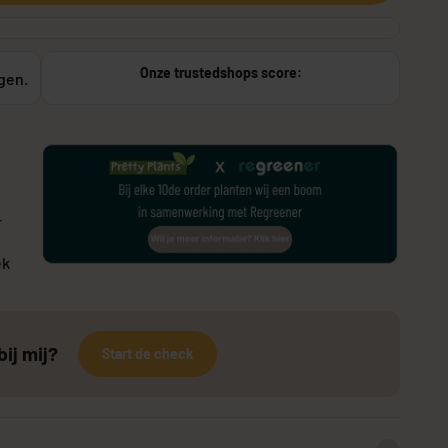
Onze trustedshops score:
agen.
or buiten
Stekers
r
ek
bij mij?
Start de check