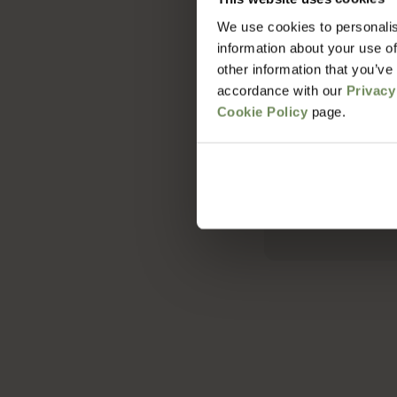
We use cookies to personalis
Hoe lang duur 
information about your use of
other information that you’ve
accordance with our
Privacy
Wat zijn de v
Cookie Policy
page.
Met welke bezo
Hoe zit het me