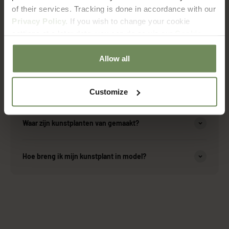
of their services. Tracking is done in accordance with our
Over onze producten
Privacy Policy.
If you wish to change your cookie
settings at a later date, you can do so via our
Cookie
Policy
page.
Zijn de kunstplanten geschikt voor buiten?
Allow all
Hoe onderhoud ik mijn kunstplant?
Customize
Waar zijn kunstplanten van gemaakt?
Hoe breng ik mijn kunstplant in model?