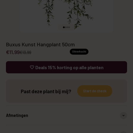
Naar artikel 1
Naar artikel 2
Naar artikel 3
Naar artikel 4
Buxus Kunst Hangplant 50cm
Aanbiedingsprijs
€11,99
Normale prijs
€13,99
Uitverkocht
🤍 Deals 15% korting op alle planten
Past deze plant bij mij?
Start de check
Afmetingen