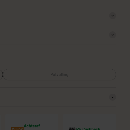
or buiten
Stekers
Potvulling
Achteraf
5% Cashback