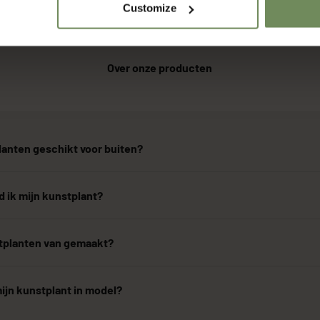
Customize
Over onze producten
lanten geschikt voor buiten?
 ik mijn kunstplant?
stplanten van gemaakt?
ijn kunstplant in model?