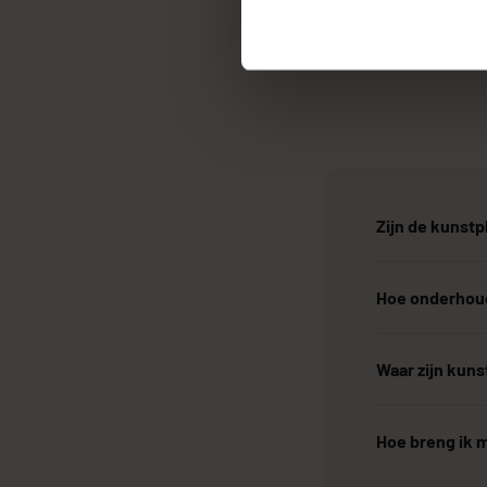
Zijn de kunstp
Hoe onderhoud
Waar zijn kun
Hoe breng ik m