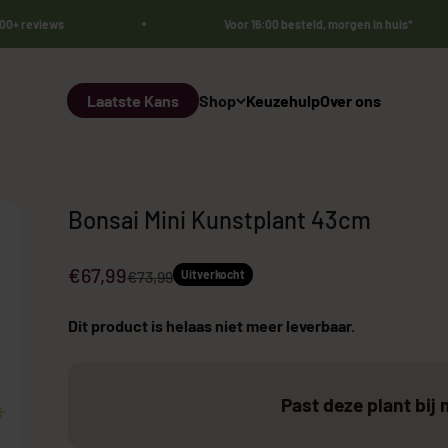
000+ reviews
Voor 16:00 besteld, morgen in huis*
Laatste Kans
Shop
Keuzehulp
Over ons
Bonsai Mini Kunstplant 43cm
Aanbiedingsprijs
€67,99
Normale prijs
€73,99
Uitverkocht
Dit product is helaas niet meer leverbaar.
Bestsellers 🏆
Sale
Kunst Olij
Past deze plant bij 