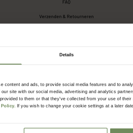
FAQ
Verzenden & Retourneren
het voordat ik mijn bestelling ontvang?
Details
erzendkosten?
e content and ads, to provide social media features and to analy
rgdienst werken jullie?
 our site with our social media, advertising and analytics partn
 provided to them or that they’ve collected from your use of their
 Policy.
If you wish to change your cookie settings at a later dat
t retourneren?