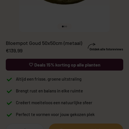
Naar artikel 1
Naar artikel 2
Naar artikel 3
Bloempot Goud 50x50cm (metaal)
Aanbiedingsprijs
€139,99
Ontdek alle fotoreviews
🤍 Deals 15% korting op alle planten
Altijd een frisse, groene uitstraling
Brengt rust en balans in elke ruimte
Creëert moeiteloos een natuurlijke sfeer
Perfect te vormen voor jouw gekozen plek