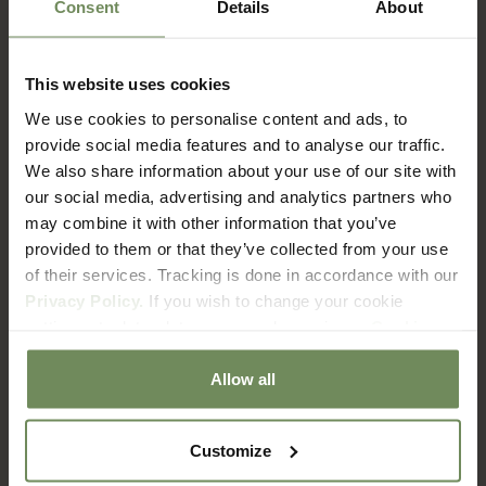
Consent
Details
About
This website uses cookies
FAQ
We use cookies to personalise content and ads, to
Verzenden & Retourneren
provide social media features and to analyse our traffic.
We also share information about your use of our site with
our social media, advertising and analytics partners who
Hoe lang duur het voordat ik mijn bestelling ontvang?
may combine it with other information that you’ve
provided to them or that they’ve collected from your use
of their services. Tracking is done in accordance with our
Wat zijn de verzendkosten?
Privacy Policy.
If you wish to change your cookie
settings at a later date, you can do so via our
Cookie
Met welke bezorgdienst werken jullie?
Policy
page.
Allow all
Hoe zit het met retourneren?
Customize