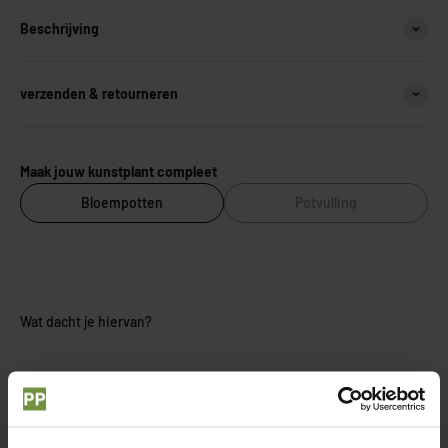
Beschrijving
verzenden & retourneren
Maak jouw kunstplant compleet
Bloempotten
Potvulling
Wat dacht je hiervan?