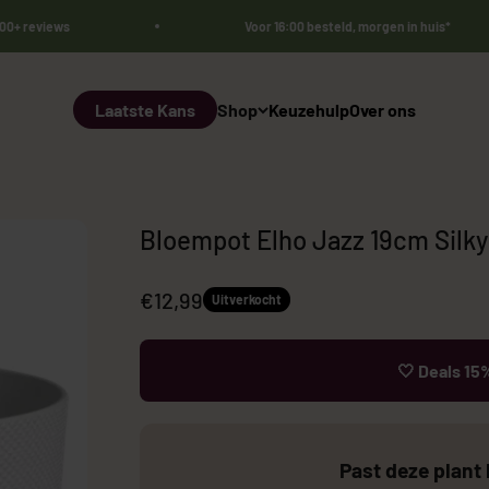
000+ reviews
Voor 16:00 besteld, morgen in huis*
Laatste Kans
Shop
Keuzehulp
Over ons
Bloempot Elho Jazz 19cm Silky
Aanbiedingsprijs
€12,99
Uitverkocht
🤍 Deals 15%
Bestsellers 🏆
Sale
Kunst Olij
Past deze plant 