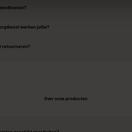
erzendkosten?
rgdienst werken jullie?
t retourneren?
Over onze producten
lanten geschikt voor buiten?