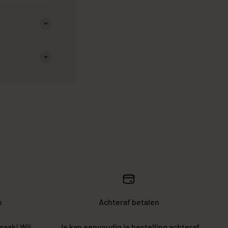
n
Achteraf betalen
maak! Wij
Je kan eenvoudig je bestelling achteraf