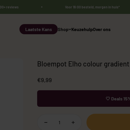
000+ reviews
Voor 16:00 besteld, morgen in huis*
Laatste Kans
Shop
Keuzehulp
Over ons
Bloempot Elho colour gradient
Aanbiedingsprijs
€9,99
🤍 Deals 15%
Bestsellers 🏆
Sale
Kunst Olij