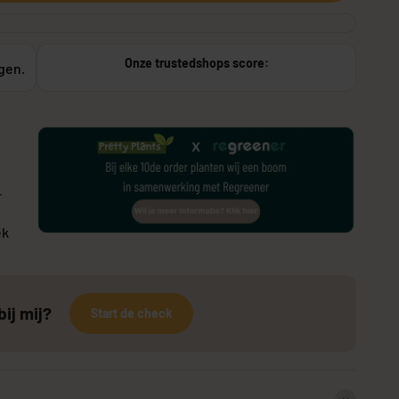
Onze trustedshops score:
agen.
or buiten
Stekers
r
ek
bij mij?
Start de check