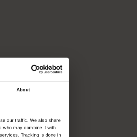
About
se our traffic. We also share
ers who may combine it with
 services. Tracking is done in