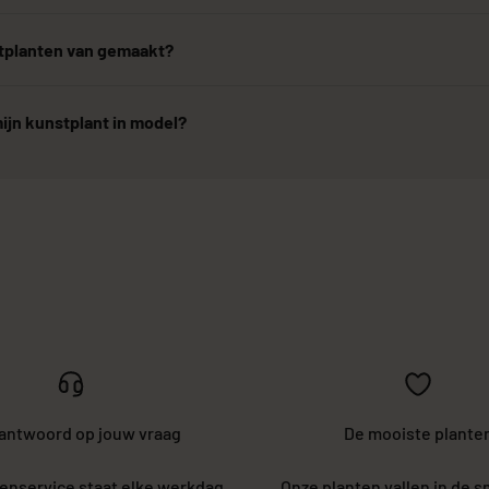
stplanten van gemaakt?
ijn kunstplant in model?
 antwoord op jouw vraag
De mooiste plante
enservice staat elke werkdag
Onze planten vallen in de s