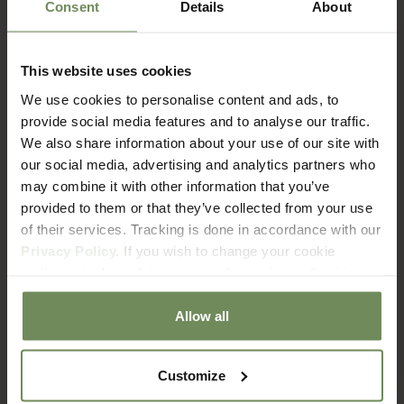
Consent
Details
About
This website uses cookies
FAQ
We use cookies to personalise content and ads, to
Verzenden & Retourneren
provide social media features and to analyse our traffic.
We also share information about your use of our site with
our social media, advertising and analytics partners who
Hoe lang duur het voordat ik mijn bestelling ontvang?
may combine it with other information that you’ve
provided to them or that they’ve collected from your use
of their services. Tracking is done in accordance with our
Wat zijn de verzendkosten?
Privacy Policy.
If you wish to change your cookie
settings at a later date, you can do so via our
Cookie
Met welke bezorgdienst werken jullie?
Policy
page.
Allow all
Hoe zit het met retourneren?
Customize