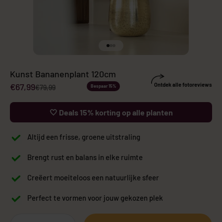
Naar artikel 1
Naar artikel 2
Naar artikel 3
Kunst Bananenplant 120cm
Aanbiedingsprijs
€67,99
Ontdek alle fotoreviews
Normale prijs
€79,99
Bespaar 15%
🤍 Deals 15% korting op alle planten
Altijd een frisse, groene uitstraling
Brengt rust en balans in elke ruimte
Creëert moeiteloos een natuurlijke sfeer
Perfect te vormen voor jouw gekozen plek