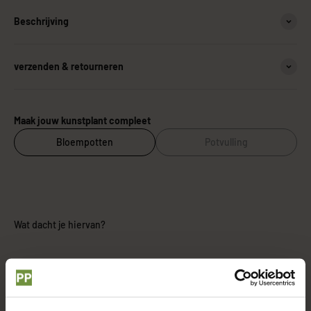
Beschrijving
verzenden & retourneren
Maak jouw kunstplant compleet
Bloempotten
Potvulling
Wat dacht je hiervan?