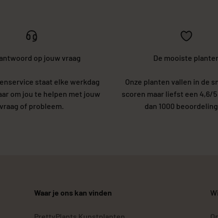
 antwoord op jouw vraag
De mooiste plante
enservice staat elke werkdag
Onze planten vallen in de s
laar om jou te helpen met jouw
scoren maar liefst een 4,6/
vraag of probleem.
dan 1000 beoordeling
Waar je ons kan vinden
Wi
PrettyPlants Kunstplanten
Op