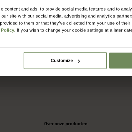
e content and ads, to provide social media features and to analy
het voordat ik mijn bestelling ontvang?
 our site with our social media, advertising and analytics partn
 provided to them or that they’ve collected from your use of their
 Policy.
If you wish to change your cookie settings at a later dat
erzendkosten?
rgdienst werken jullie?
Customize
t retourneren?
Over onze producten