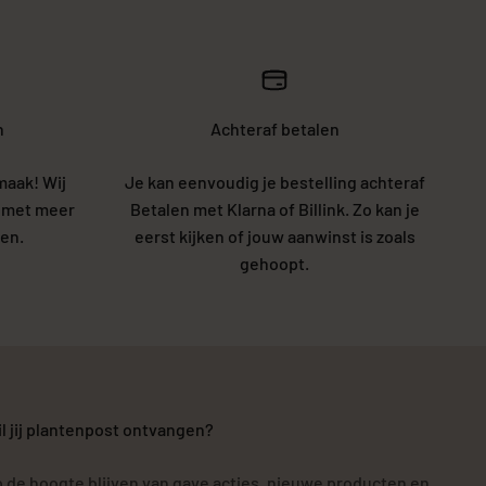
n
Achteraf betalen
maak! Wij
Je kan eenvoudig je bestelling achteraf
5 met meer
Betalen met Klarna of Billink. Zo kan je
en.
eerst kijken of jouw aanwinst is zoals
gehoopt.
l jij plantenpost ontvangen?
 de hoogte blijven van gave acties, nieuwe producten en