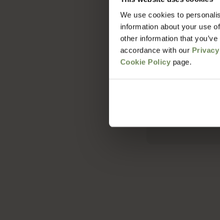
We use cookies to personalis
Hoe lang duur 
information about your use of
other information that you’ve
accordance with our
Privacy
Wat zijn de v
Cookie Policy
page.
Met welke bezo
Hoe zit het me