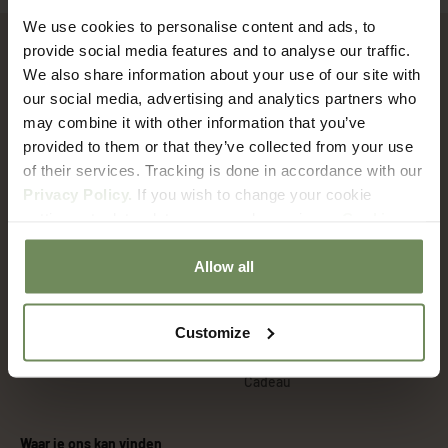
We use cookies to personalise content and ads, to
provide social media features and to analyse our traffic.
Services
Categorieën
We also share information about your use of our site with
our social media, advertising and analytics partners who
Over Ons
Nepplanten
may combine it with other information that you’ve
Verzenden en Retourneren
Kunstbomen
provided to them or that they’ve collected from your use
of their services. Tracking is done in accordance with our
Algemene Voorwaarden
Kunst Hangplanten
Privacy Policy.
If you wish to change your cookie
Betaalmethoden
Kunstplanten wand
settings at a later date, you can do so via our
Cookie
Policy
page.
Privacy Policy
Kunstplanten voor buiten
Allow all
Kunstplanten groothandel
Zijden bloemen
Projecten
Zijden Boeketten
Customize
Bloempotten
Cadeau
Waar je ons kan vinden